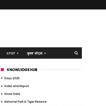
CTET
बुक्स नोट्स
KNOWLEDGE HUB
Days 2025
Index and Report
Know India
National Park & Tiger Reserve