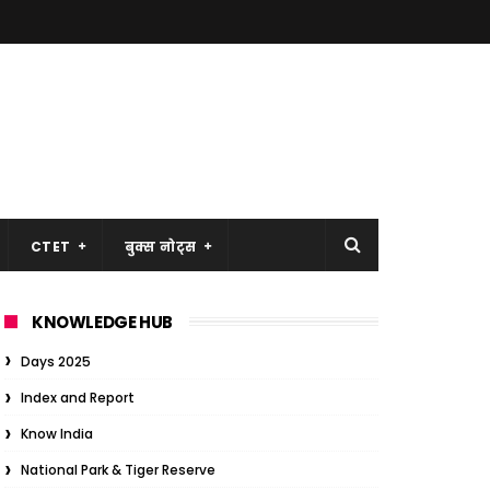
CTET
बुक्स नोट्स
KNOWLEDGE HUB
Days 2025
Index and Report
Know India
National Park & Tiger Reserve