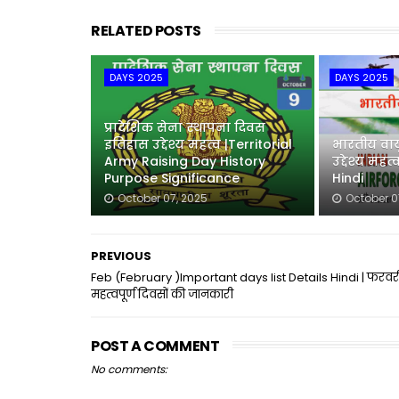
RELATED POSTS
DAYS 2025
DAYS 2025
प्रादेशिक सेना स्थापना दिवस
इतिहास उद्देश्य महत्व |Territorial
भारतीय वाय
Army Raising Day History
उद्देश्य महत
Purpose Significance
Hindi
October 07, 2025
October 0
PREVIOUS
Feb (February )Important days list Details Hindi | फरवर
महत्वपूर्ण दिवसों की जानकारी
POST A COMMENT
No comments: