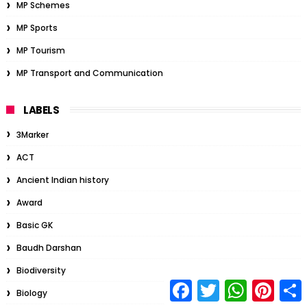
MP Schemes
MP Sports
MP Tourism
MP Transport and Communication
LABELS
3Marker
ACT
Ancient Indian history
Award
Basic GK
Baudh Darshan
Biodiversity
F
T
W
P
S
Biology
a
w
h
i