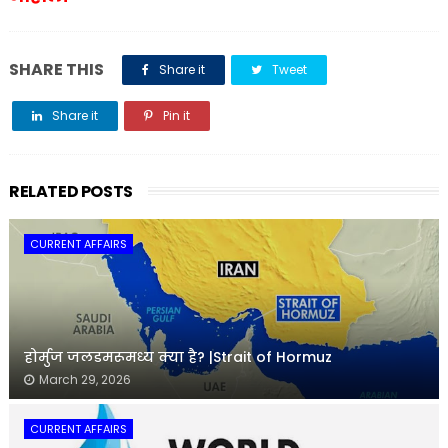
SHARE THIS
Share it
Tweet
Share it
Pin it
Share it
RELATED POSTS
CURRENT AFFAIRS
होर्मुज जलडमरूमध्य क्या है? |Strait of Hormuz
March 29, 2026
CURRENT AFFAIRS