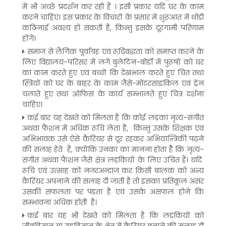
में भी अच्छे प्रदर्शन कर रही हैं । इसी प्रकार यदि घर के काम
करने चाहिए। इस प्रकार के विचारों के प्रसार में शुरूआत में थोड़ी
कठिनाई अवश्य हो सकती है, किन्तु इसके दूरगामी परिणाम
होंगे।
समाज से लैंगिक पूर्वाग्रह एवं रूढि़बद्धता को समाप्त करने के
लिए विद्यालय-परिसर में लगे बुलेटिन-बोर्डों में पुरूषों को घर
का काम करते हुए एवं बच्चों कि देखभाल करते हुए चित तथा
स्त्रियों को घर के बाहर के काम जैसे-मोटरसाइकिल एवं ट्रेन
चलाते हुए तथा ऑफिस के कार्य सम्भालते हुए चित्र दर्शना
चाहिए।
कई बार यह देखते को मिलता है कि कोई लड़का नृत्य-संगीत
अथवा फैशन में अधिक रूचि लेता है, किन्तु उसके शिक्षक एवं
अभिभावक उसे ऐसे कैरियर से दूर रहकर अभियान्त्रिकी पढ़ने
की सलाह हेते हैं, क्योंकि उनका का मानना होता हैे कि नृत्य-
संगीत अथवा फैशन जैसे क्षेत्र लड़कियों के लिए उचित हैं। यदि
रूचि एवं उत्साह को नजरअन्दाज कर किसी बालक को अन्य
कैरियर अपनाने की सलाह दी जाती है तो इसका प्रतिकूल असर
उसकी सफलता पर पड़ता है एवं उसके असफल होने कि
सम्भावना अधिक होती है।
कई बार यह भी देखते को मिलता है कि लड़कियों को