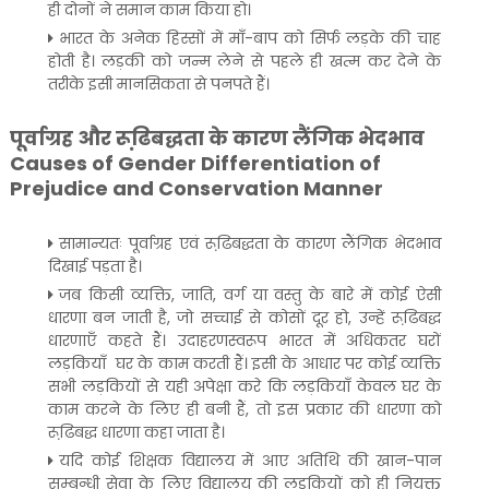
ही दोनों ने समान काम किया हो।
भारत के अनेक हिस्सों में माँ-बाप को सिर्फ लड़के की चाह
होती है। लड़की को जन्म लेने से पहले ही खत्म कर देने के
तरीके इसी मानसिकता से पनपते हैं।
पूर्वाग्रह और रूढि़बद्धता के कारण लैंगिक भेदभाव
Causes of Gender Differentiation of
Prejudice and Conservation Manner
सामान्यतः पूर्वाग्रह एवं रूढि़बद्धता के कारण लैंगिक भेदभाव
दिखाई पड़ता है।
जब किसी व्यक्ति, जाति, वर्ग या वस्तु के बारे में कोई ऐसी
धारणा बन जाती है, जो सच्चाई से कोसों दूर हो, उन्हें रूढि़बद्ध
धारणाएँ कहते हैं। उदाहरणस्वरूप भारत में अधिकतर घरों
लड़कियाँ घर के काम करती हैं। इसी के आधार पर कोई व्यक्ति
सभी लड़कियों से यही अपेक्षा करे कि लड़कियाँ केवल घर के
काम करने के लिए ही बनी हैं, तो इस प्रकार की धारणा को
रूढि़बद्ध धारणा कहा जाता है।
यदि कोई शिक्षक विद्यालय में आए अतिथि की खान-पान
सम्बन्धी सेवा के लिए विद्यालय की लड़कियों को ही नियुक्त