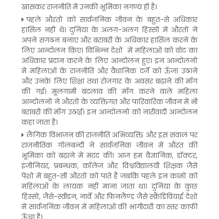
खासकर राजनीति में उनकी भूमिका नगण्य ही है।
पहले औरतों को सार्वजनिक जीवन के बहुत-से अधिकार
हासिल नहीं थे। दुनिया के अलग-अलग हिस्सों में औरतों ने
अपने संगठन बनाए और बराबरी के अधिकार हासिल करने के
लिए आन्दोलन किए। विभिन्न देशों में महिलाओं को वोट का
अधिकार प्रदान करने के लिए आन्दोलन हुए। इन आन्दोलनों
में महिलाओं के राजनीति और वैधानिक दर्जे को ऊँजा उठाने
और उनके लिए शिक्षा तथा रोजगार के अवसर बढ़ाने की माँग
की गई। मूलगामी बदलाव की माँग करने वाले महिला
आन्दोलनों ने औरतों के व्यक्तिगत और पारिवारिक जीवन में भी
बराबरी की माँग उठाई। इन आन्दोलनों को नारीवादी आन्दोलन
कहा जाता है।
लैंगिक विभाजन की राजनीति अभिव्यक्ति और इस सवाल पर
राजनीतिक गोलबन्दी ने सार्वजनिक जीवन में औरत की
भूमिका को बढ़ाने में मदद की। आज हम वैज्ञानिक, डॉक्टर,
इंजीनियर, प्रबन्धक, कॉलेज और विश्वविद्यालयी शिक्षक जैसे
पेशों में बहुत-सी औरतों को पाते हैं जबकि पहले इन कामों को
महिलाओं के लायक नहीं माना जाता था। दुनिया के कुछ
हिस्सों, जैसे-स्वीडन, नार्वे और फिनलैण्ड जैसे स्कैंडिवियाई देशों
में सार्वजनिक जीवन में महिलाओं की भागीदारी का स्तर काफी
ऊँचा है।