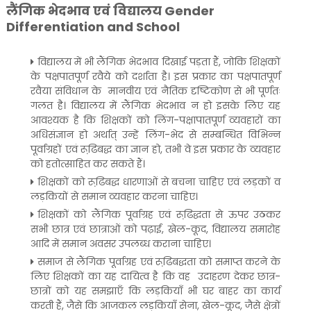
लैंगिक भेदभाव एवं विद्यालय Gender
Differentiation and School
विद्यालय में भी लैंगिक भेदभाव दिखाई पड़ता हैं, जोकि शिक्षकों
के पक्षपातपूर्ण रवैये को दर्शाता है। इस प्रकार का पक्षपातपूर्ण
रवैया संविधान के मानवीय एवं नैतिक दृष्टिकोण से भी पूर्णतः
गलत है। विद्यालय में लैंगिक भेदभाव न हो इसके लिए यह
आवश्यक है कि शिक्षकों को लिंग-पक्षापातपूर्ण व्यवहारों का
अधिसंज्ञान हो अर्थात् उन्हें लिंग-भेद से सम्बन्धित विभिन्न
पूर्वाग्रहों एवं रूढि़बद्ध का ज्ञान हो, तभी वे इस प्रकार के व्यवहार
को हतोत्साहित कर सकते हैं।
शिक्षकों को रूढि़बद्ध धारणाओं से बचना चाहिए एवं लड़कों व
लड़कियों से समान व्यवहार करना चाहिए।
शिक्षकों को लैंगिक पूर्वाग्रह एवं रूढि़द्धता से ऊपर उठकर
सभी छात्र एवं छात्राओं को पढ़ाई, खेल-कूद, विद्यालय समारोह
आदि में समान अवसर उपलब्ध कराना चाहिए।
समाज से लैंगिक पूर्वाग्रह एवं रूढि़बद्धता को समाप्त करने के
लिए शिक्षकों का यह दायित्व है कि वह उदाहरण देकर छात्र-
छात्रों को यह समझाएँ कि लड़कियाँ भी घर बाहर का कार्य
करती हैं, जैसे कि आजकल लड़कियाँ सेना, खेल-कूद, जैसे क्षेत्रों