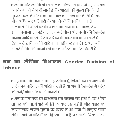
लड़के और लड़कियों के पालन-पोषण के क्रम में यह मान्यता
अनके मन में बैठा दी जाती है कि औरतों की मुख्य जिम्मेदारी
गृहस्थी चलाने और बच्चों का पालन-पोषण करने की है। यह
चीज अधिकतर परिवारों के श्रम के लैंगिक विभाजन से
झलकती है। औरतें घर के अन्दर का सारा काम-काज, जैसे-
खाना बनाना, सफाई करना, कपड़े धोना और बच्चों की देख-रेख
करना आदि करती हैं जब मर्द घर के बाहर का काम करते हैं।
ऐसा नहीं है कि मर्द ये सारे काम नहीं कर सकते। दरअसल वे
सोचते हैं कि ऐसे कामों को करना औरतों की जिम्मेदारी है।
श्रम का लैंगिक विभाजन Gender Division of
Labour
यह काम के बँटवारे का वह तरीका है, जिसमें घर के अन्दर के
सारे काम परिवार की औरतें करती हैं या अपनी देख-रेख में घरेलू
नौकरों/नौकरानियों से कराती हैं।
श्रम के इस तरह के विभाजन का नतीजा यह हुआ है कि औरत
तो घर की चारदीवारी में सिमट कर रह गई है और बाहर का
सार्वजनिक जीवन पुरूषों के कब्चे में आ गया है। मनुष्य जाति
की आबादी में औरतों का हिस्सा आधा है पर सार्वजनिक जीवन