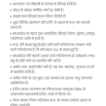
बालाघाट एवं सिवनी में तलाब से सिचाई होती है।
प्रदेश में औसत वार्षिक वर्षा 112 सेमी है।
सबसे कम सिचाई वाला जिला डिडोरी है।
शुद्ध सिंचित क्षेत्रफल की दृष्टि से भारत में म.प्र. का सातवॉ
स्थान है।
मध्यप्रदेश में नहरों द्वारा सर्वाधिक सिचाई भिण्ड, मुरैना, श्योपुर,
ग्वालियर आदि मेें होती है।
म.प्र. की प्रथम बहुउद्देशीय नदी घाटी परियोजना चम्बल नदी
घाटी परियोजना है जो वर्ष 1953-54 से प्रारंभ हुई है।
मध्यप्रदेश की पहली अन्तर घाटी परियोजना डॉ अंबेडकर नगर
महू में चोरी नदी पर स्थापित की गई है।
नर्मदा एक अंतर्राज्यीय नदी है। यह मप. महााष्ट्र, गुजरात राज्यों
में प्रवाहित होती है।
नर्मदा नदी पर 29 वृहद, 135 मध्यम एवं 3000 लघु योजनाएं
सम्मिलित हैं।
इंदिरा सागर जलाषय का षिलान्यास अक्टूबर 1984 में
तत्कालीन प्रधानमंत्री इंदिरा गांधी ने किया था।
केन-बेतवा लिंक परियोजा म.प्र. के पन्ना राष्ट्रीय उद्यान से
होेकर गुजरेगी।