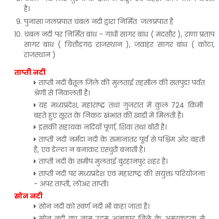
है।
पुनासा जलप्रपात चंबल नदी द्वारा निर्मित जलप्रपात है
चंबल नदी पर निर्मित बांध - गांधी सागर बांध ( मंदसौर ), राणा प्रताप
सागर बांध ( चित्तौड़गढ़ राजस्थान ), जवाहर सागर बांध ( कोटा,
राजस्थान )
ताप्ती नदी
ताप्ती नदी बैतूल जिले की मुलताई तहसील की सतपुडा पर्वत
श्रेणी से निकलती है।
यह मध्यप्रदेश, महाराष्ट्र तथा गुजरात में कुल 724 किमी
बहते हुए सूरत के निकट खंभात की खाड़ी में मिलती है।
इसकी सहायक नदियाँ पूर्णा, शिवा तथा बोरी है।
ताप्ती नदी नर्मदा नदी के समानांतर पूर्व से पश्चिम ओर बहती
है, एव डेल्टा न बनाकर एस्चुरी बनाती है।
ताप्ती नदी के समीप मुलताई बुरहानपुर शहर है।
ताप्ती नदी पर मध्यप्रदेश एवं महाराष्ट्र की संयुक्त परियोजना
- अपर ताप्ती, लोअर ताप्ती।
सोन नदी
सोन नदी को स्वर्ण नदी भी कहा जाता है।
सोन नदी का नाम उद्गम अनूपपुर जिले के अमरकंटक से