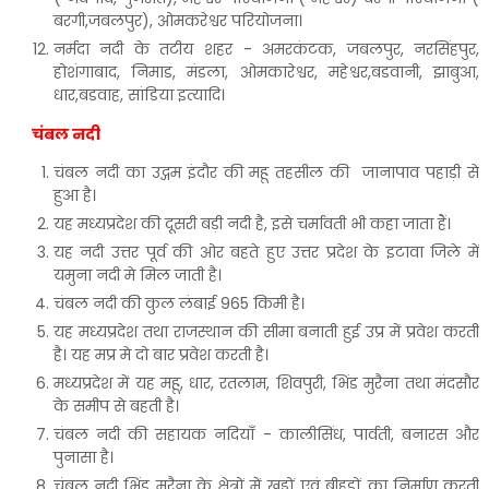
बरगी,जबलपुर), ओमकरेश्वर परियोजना।
नर्मदा नदी के तटीय शहर - अमरकंटक, जबलपुर, नरसिंहपुर,
होशंगाबाद, निमाड, मंडला, ओमकारेश्वर, महेश्वर,बडवानी, झाबुआ,
धार,बडवाह, सांडिया इत्यादि।
चंबल नदी
चंबल नदी का उद्गम इंदौर की महू तहसील की जानापाव पहाड़ी से
हुआ है।
यह मध्यप्रदेश की दूसरी बड़ी नदी है, इसे चर्मावती भी कहा जाता हैं।
यह नदी उत्तर पूर्व की ओर बहते हुए उत्तर प्रदेश के इटावा जिले में
यमुना नदी मे मिल जाती है।
चंबल नदी की कुल लंबाई 965 किमी है।
यह मध्यप्रदेश तथा राजस्थान की सीमा बनाती हुई उप्र में प्रवेश करती
है। यह मप्र मे दो बार प्रवेश करती है।
मध्यप्रदेश में यह महू, धार, रतलाम, शिवपुरी, भिंड मुरैना तथा मंदसौर
के समीप से बहती है।
चंबल नदी की सहायक नदियाँ - कालीसिंध, पार्वती, बनारस और
पुनासा है।
चंबल नदी भिंड मुरैना के क्षेत्रों में खड्डों एवं बीहड़ों का निर्माण करती