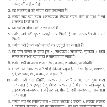
नम्बर की बड़ी नदी है।
यह मध्यप्रदेश की जीवन रेखा कहलाती है।
नर्मदा नदी का उद्गम अमरकंटक मैकल पर्वत श्रेणी से हुआ है जो
अनूपपुर जिले में है।
यह पूर्व से पश्चिम की तरफ बहती है
नर्मदा नदी की कुल लंबाई 1312 किमी. है तथा मध्यप्रदेश में 1077
किमी।
नर्मदा नदी डेल्टा नहीं बनाती यह एस्चुरी का बनाती हैं।
यह तीन राज्यों में बहते हुए -( मध्यप्रदेश, महाराष्ट्र, गुजरात ) अरब
सागर में खंभात की खाड़ी में समाहित हो जाती है।
नर्मदा नदी के अन्य नाम - रेवा, शंकरी, नामोदास, सोमोदेवी।
इसकी 41 सहायक नदियाँ हैं जिसमें प्रमुख है - तवा, हिरण, शक्कर,
दूधी, करजन, शेर, बनास, मान इत्यादि।
नर्मदा नदी द्वारा निर्मित जलप्रपात - कपिल धारा एवं दुग्ध धारा
जलप्रपात ( अनूपपूर ),धुआंधार जलप्रपात ( भेड़ाघाट, जबलपुर ),
सहस्रधारा जलप्रपात ( महेश्वर, खरगोन ), दर्धी जलप्रपात, मानधाता
जलप्रपात।
नर्मदा नदी पर निर्मित बांध - इंदिरा सरोवर ( खंडवा ), सरदार सरोवर
( नवेगाव, गुजरात), महेश्वर परियोजना ( महेश्वर) बरगी परियोजना (