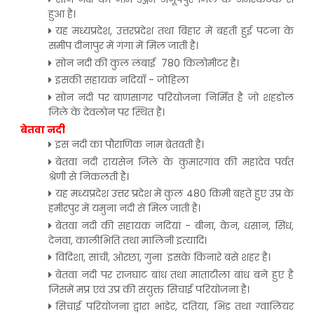
हुआ है।
यह मध्यप्रदेश, उत्तरप्रदेश तथा बिहार में बहती हुई पटना के
समीप दीनापुर में गंगा में मिल जाती है।
सोन नदी की कुल लंबाई 780 किलोमीटर है।
इसकी सहायक नदियाँ - जोहिला
सोन नदी पर बाणसागर परियोजना निर्मित है जो शहडोल
जिले के देवलोन पर स्थित है।
बेतवा नदी
इस नदी का पौराणिक नाम ब्रेतवती है।
बेतवा नदी रायसेन जिले के कुमारगांव की महादेव पर्वत
श्रेणी से निकलती है।
यह मध्यप्रदेश उत्तर प्रदेश में कुल 480 किमी बहते हुए उप्र के
हमीरपुर में यमुना नदी से मिल जाती है।
बेतवा नदी की सहायक नदियां - बीना, केन, धसान, सिंध,
देनवा, कालीभिति तथा मालिनी इत्यादि।
विदिशा, सांची, ओरछा, गुना इसके किनारे बसे शहर है।
बेतवा नदी पर राजघाट बांध तथा माताटीला बांध बने हुए है
जिसमें मप्र एवं उप्र की संयुक्त सिचाई परियोजना है।
सिचाई परियोजना द्वारा भांडेर, दतिया, भिंड तथा ग्वालियर