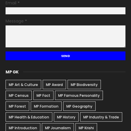
Email
*
Message
*
MP GK
MP Art & Culture
MP Award
MP Biodiversity
MP Census
MP Fact
MP Famous Personality
MP Forest
MP Formation
MP Geography
MP Health & Education
MP History
MP Industry & Trade
MP Introduction
MP Journalism
MP Krishi