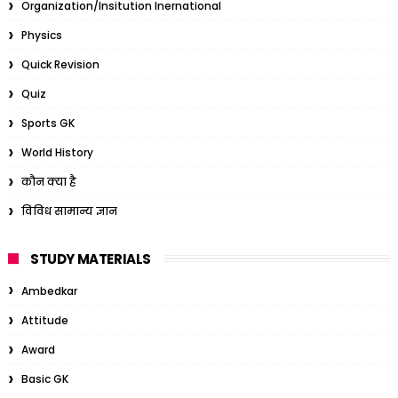
Organization/Insitution Inernational
Physics
Quick Revision
Quiz
Sports GK
World History
कौन क्या है
विविध सामान्य ज्ञान
STUDY MATERIALS
Ambedkar
Attitude
Award
Basic GK