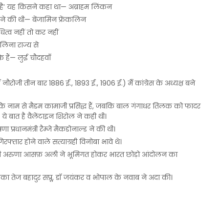
न है’ यह किसने कहा था— अब्राहम लिंकन
 की थी— बेंजामिन फ्रेंकलिन
िधित्व नहीं तो कर नहीं
ोलिना राज्य से
सके हैं— लुई चौदहवाँ
 नौरोजी तीन बार 1886 ई., 1893 ई., 1906 ई.) मेँ कांग्रेस के अध्यक्ष बने
के नाम से मैडम कामाजी प्रसिद्ध हैं, जबकि बाल गंगाधर तिलक को फादर
 बात है वैलेंटाइन शिरोल ने कही थी।
 प्रधानमंत्री रैम्जे मैकडोनाल्ड ने की थी।
फ्तार होने वाले सत्याग्रही विनोबा भावे थे।
मती अरुणा आसफ़ अली ने भूमिगत होकर भारत छोड़ो आंदोलन का
ूमिका तेज बहादुर सप्रू, डॉ जयंकर व भोपाल के नवाब ने अदा की।