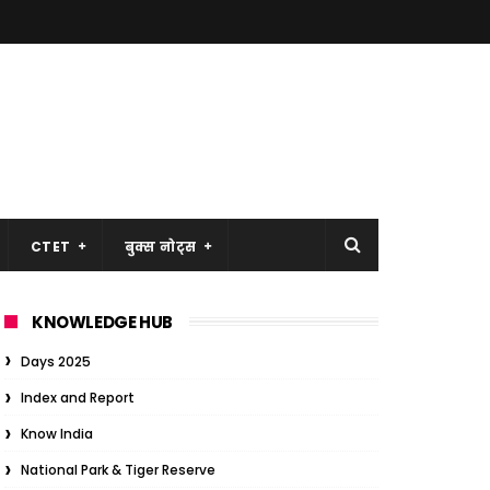
CTET
बुक्स नोट्स
KNOWLEDGE HUB
Days 2025
Index and Report
Know India
National Park & Tiger Reserve