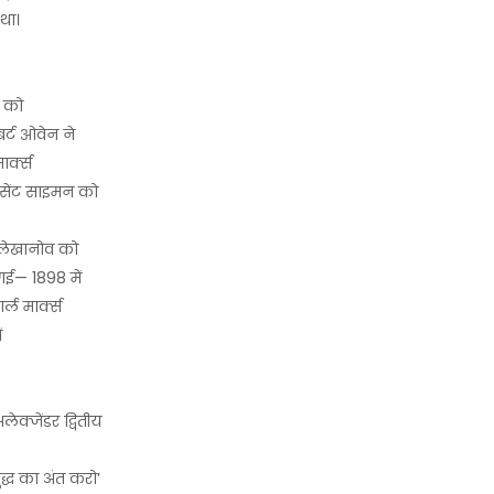
था।
न को
बर्ट ओवेन ने
र्क्स
— सेंट साइमन को
प्लेखानोव को
गई— 1898 में
्ल मार्क्स
ं
ेक्जेंडर द्वितीय
ुद्ध का अंत करो’