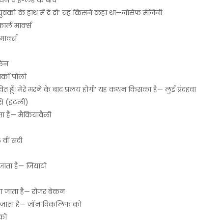
न व इंग्लैंड के बीच
 नवयुवकों के हाथ में दे दो’ यह किसने कहा था—जोसेफ मेजिनी
र्ल मार्क्स
मार्क्स
ालिन
ार्को पोलो
ीवित हूँ। मेरे मरने के बाद प्रलय होगी’ यह कथन किसका है— लुई प्रंदहवा
 से (इटली)
 है— मैकियावैली
 वीं सदी
जाता है— जियाटो
हा जाता है— रोजर बेकन
कहा जाता है— जॉन विकलिफ को
 को