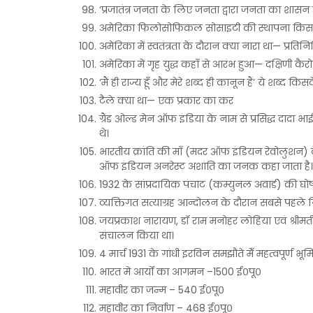
‘प्रजातंत्र जनता के लिए जनता द्वारा जनता का शास
अमेरिका फिलोसोफिकल सोसाइटी की स्थापना किसने
अमेरिका में स्वतंत्रता के दौरान क्या नारा था— प्रतिन
अमेरिका में गृह युद्ध कहाँ से आरंभ हुआ— दक्षिणी कैर
‘मैं ही राज्य हूँ और मेरे शब्द ही कानून हैं’ ये शब्द कि
टैले क्या था— एक प्रकार का कर
ग्रैंड ओल्ड मेन ऑफ इंडिया के नाम से प्रसिद्ध दादा भाई
थे।
भारतीय क्रांति की माँ (मदर ऑफ इंडियन रेवोलुशन) 
ऑफ इंडियन अनरेस्ट अशांति का जनक कहा जाता है। ये
1932 के सांप्रदायिक पंचाट (कम्युनल अवार्ड) की घोषणा
व्यक्तिगत सत्याग्रह आन्दोलन के दौरान सबसे पहले गिर
जयप्रकाश नारायण, डॉ राम मनोहर लोहिया एवं श्री
संचालन किया था।
4 मार्च 1931 के गांधी इरविन समझौते मेँ महत्वपूर्ण भ
भारत में आर्यों का आगमन –1500 ई०पू०
महावीर का जन्म – 540 ई०पू०
महावीर का निर्वाण – 468 ई०पू०