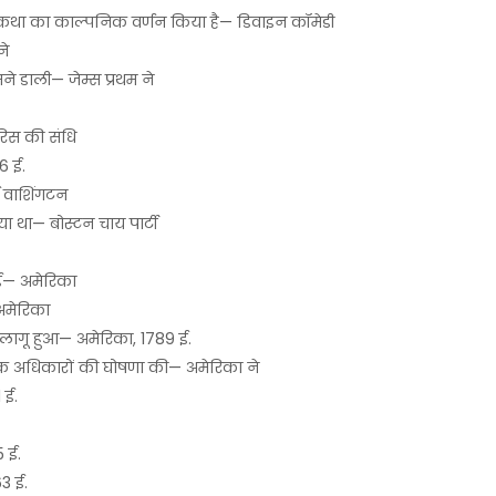
क की कथा का काल्पनिक वर्णन किया है— डिवाइन कॉमेडी
ने
ने डाली— जेम्स प्रथम ने
ेरिस की संधि
76 ई.
्ज वाशिंगटन
या था— बोस्टन चाय पार्टी
 हुई— अमेरिका
— अमेरिका
कब लागू हुआ— अमेरिका, 1789 ई.
िक अधिकारों की घोषणा की— अमेरिका ने
1 ई.
.
5 ई.
63 ई.