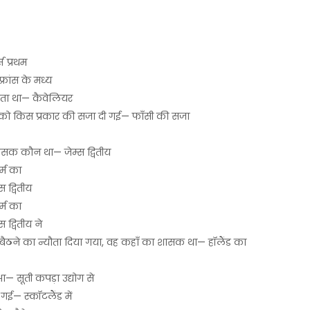
स प्रथम
फ्रांस के मध्य
ा जाता था— कैवेलियर
 प्रथम को किस प्रकार की सजा दी गई— फाँसी की सजा
का शासक कौन था— जेम्स द्वितीय
र्म का
 द्वितीय
र्म का
द्वितीय ने
 बैठने का न्यौता दिया गया, वह कहाँ का शासक था— हॉलैंड का
हुआ— सूती कपड़ा उद्योग से
गई— स्कॉटलैंड में