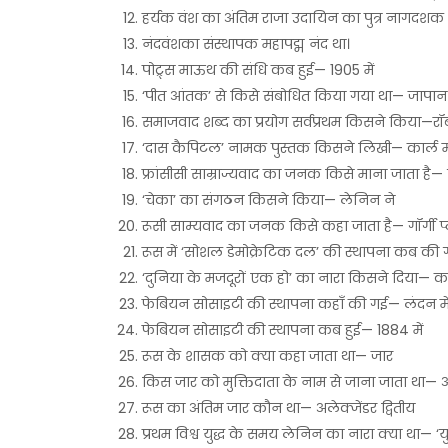
हर्यक वंश का अंतिम राजा उदायिन का पुत्र नागदशक 
नंदवंशका संस्थापक महापद्म नंद था।
पोट्र्स माऊथ की संधि कब हुई— 1905 में
‘पीत आंतक’ से किसे संबोधित किया गया था— जापा
समाजवाद शब्द का प्रयोग सर्वप्रथम किसने किया—रॉ
‘दास कैपिटल’ नामक पुस्तक किसने लिखी— कार्ल मा
फ्रांसीसी साम्राज्यवाद का जनक किसे माना जाता है
‘चेका’ का संगठन किसने किया— लेनिन ने
रूसी साम्यवाद का जनक किसे कहा जाता है— गॉर्गी 
रूस में ‘सोशल डेमोक्रेटिक दल’ की स्थापना कब की 
‘दुनिया के मजदूरों एक हो’ का नारा किसने दिया— कार
फेबियन सोसाइटी की स्थापना कहाँ की गई— लंदन मे
फेबियन सोसाइटी की स्थापना कब हुई— 1884 में
रूस के शासक को क्या कहा जाता था— जार
किस जार को मुक्तिदाता के नाम से जाना जाता था— अल
रूस का अंतिम जार कौन था— अलेक्जेंडर द्वितीय
प्रथम विश्व युद्ध के समय लेनिन का नारा क्या था— ‘य