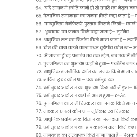
ट्राल्फगर का युद्ध किस-किस के मध्य हुआ— नेपोलिय
‘यदि समाज में क्रांति लानी हो तो क्रांति का नेतृत्व
वैज्ञानिक समाजवाद का जनक किसे कहा जाता है— का
‘कम्यूनिस्ट मैनीफेस्टो’ पुस्तक किसने लिखी— कार्ल 
‘शून्यवाद’ का जनक किसे कहा जाता है— तुर्गनेव
आधुनिक रूस का निर्माता किसे माना जाता है— स्ट
चीन की यात्रा करने वाला प्रथम यूरोपीय कौन था— म
‘मैं जानता हूँ यह प्रजातंत्र तब तक रहेग, जब तक में ज
पुनर्जागरण का शुभारंभ कहाँ से हुआ— फ्लोरेंस नगर
आधुनिक राजनीतिक दर्शन का जनक किसे माना जाता
मार्टिन लूथर कौन था— एक धर्मसुधारक
धर्म सुधार आंदोलन का शुभारंभ किस सदी में हुआ— 16
धर्म सुधार आंदोलन कहाँ से आंरभ हुआ— इंग्लैंड
पुनर्जागरण काल में चित्रकला का जनक किसे माना 
मांइकल एंजलो कौन था— मूर्तिकार एवं चित्रकार
आधुनिक प्रयोगात्मक विज्ञान का जन्मदाता किसे क
धर्म सुधार आंदोलन का ‘प्रापःकालीन तारा’ किसे 
मानववाद का संस्थापक किसे माना जाता है— पेट्रॉक