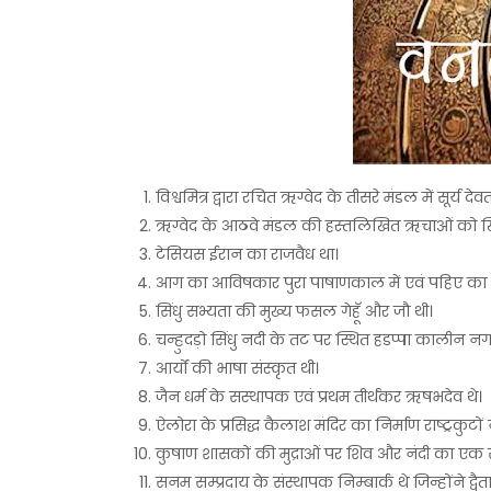
विश्वमित्र द्वारा रचित ऋग्वेद के तीसरे मंडल में सूर्य देवता
ऋग्वेद के आठवे मंडल की हस्तलिखित ऋचाओं को ख
टेसियस ईरान का राजवैध था।
आग का आविषकार पुरा पाषाणकाल में एवं पहिए का 
सिंधु सभ्यता की मुख्य फसल गेहॅू और जौ थी।
चन्हुदड़ो सिंधु नदी के तट पर स्थित हडप्पा कालीन न
आर्यों की भाषा संस्कृत थी।
जैन धर्म के सस्थापक एवं प्रथम तीर्थंकर ऋषभदेव थे।
ऐलोरा के प्रसिद्ध कैलाश मंदिर का निर्माण राष्ट्रकुटो
कुषाण शासकों की मुद्राओं पर शिव और नंदी का एक सा
सनम सम्प्रदाय के संस्थापक निम्बार्क थे जिन्होंने द्वैता