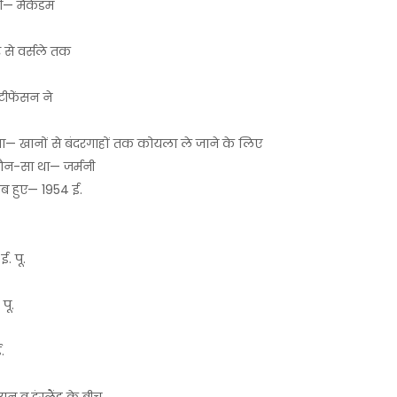
ली— मैकेडम
 से वर्सले तक
े
्टीफेंसन ने
या— खानों से बंदरगाहों तक कोयला ले जाने के लिए
्ट्र कौन-सा था— जर्मनी
 कब हुए— 1954 ई.
. पू.
 पू.
ई.