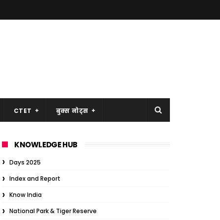
CTET
बुक्स नोट्स
KNOWLEDGE HUB
Days 2025
Index and Report
Know India
National Park & Tiger Reserve