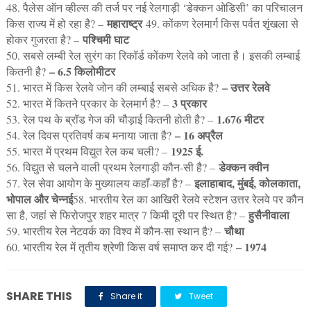
48. पैलेस ऑन व्हील्स की तर्ज पर नई रेलगाड़ी ‘डेक्कन ओडिसी’ का परिचालन
महाराष्ट्र
किस राज्य में हो रहा है? –
49. कोंकण रेलमार्ग किस पर्वत शृंखला से
पश्चिमी घाट
होकर गुजरता है? –
50. सबसे लम्बी रेल सुरंग का रिकॉर्ड कोंकण रेलवे को जाता है। इसकी लम्बाई
– 6.5 किलोमीटर
कितनी है?
– उत्तर रेलवे
51. भारत में किस रेलवे जोन की लम्बाई सबसे अधिक है?
3 प्रकार
52. भारत में कितने प्रकार के रेलमार्ग है? –
1.676 मीटर
53. रेल पथ के ब्रॉड गेज की चौड़ाई कितनी होती है? –
– 16 अप्रैल
54. रेल दिवस प्रतिवर्ष कब मनाया जाता है?
1925 ई.
55. भारत में प्रथम विद्युत रेल कब चली? –
डेक्कन क्वीन
56. विद्युत से चलने वाली प्रथम रेलगाड़ी कौन-सी है? –
इलाहाबाद, मुंबई, कोलकाता,
57. रेल सेवा आयोग के मुख्यालय कहाँ-कहाँ है? –
भोपाल और चेन्नई
58. भारतीय रेल का आखिरी रेलवे स्टेशन उत्तर रेलवे पर कौन
हुसैनीवाला
सा है, जहां से फिरोजपुर शहर मात्र 7 किमी दूरी पर स्थित है? –
चौथा
59. भारतीय रेल नेटवर्क का विश्व में कौन-सा स्थान है? –
– 1974
60. भारतीय रेल में तृतीय श्रेणी किस वर्ष समाप्त कर दी गई?
SHARE THIS
Share it
Tweet