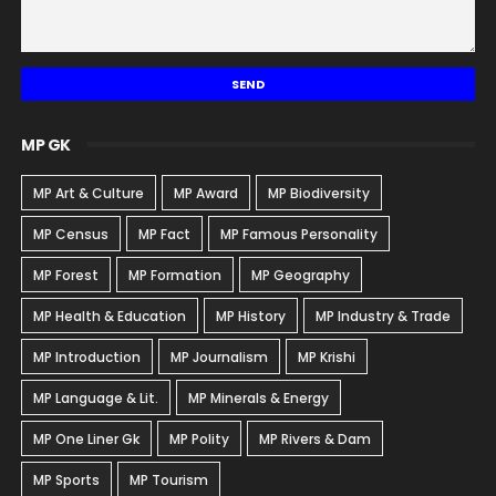
MP GK
MP Art & Culture
MP Award
MP Biodiversity
MP Census
MP Fact
MP Famous Personality
MP Forest
MP Formation
MP Geography
MP Health & Education
MP History
MP Industry & Trade
MP Introduction
MP Journalism
MP Krishi
MP Language & Lit.
MP Minerals & Energy
MP One Liner Gk
MP Polity
MP Rivers & Dam
MP Sports
MP Tourism