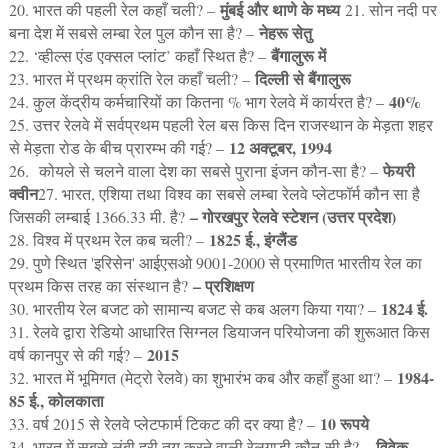
मुंबई और थाणे के मध्य
20. भारत की पहली रेल कहाँ चली? –
21. सोन नदी पर
नेहरू सेतु
बना देश में सबसे लम्बा रेल पुल कौन सा है? –
बैंगालुरू में
22. ‘व्हील्स एंड एक्सल प्लांट’ कहाँ स्थित है? –
दिल्ली से बैंगालुरू
23. भारत में प्रथम क्रांति रेल कहाँ चली? –
40%
24. कुल केंद्रीय कर्मचारियों का कितना % भाग रेलवे में कार्यरत है? –
25. उत्तर रेलवे में सर्वप्रथम पहली रेल बस किस दिन राजस्थान के मेड़ता शहर
12 अक्टूबर, 1994
से मेड़ता रोड के बीच प्रारम्भ की गई? –
फेयरी
26.
कोयले से चलने वाला देश का सबसे पुराना इंजन कौन-सा है? –
क्वीन
27. भारत, एशिया तथा विश्व का सबसे लम्बा रेलवे प्लेटफॉर्म कौन सा है
– गोरखपुर रेलवे स्टेशन (उत्तर प्रदेश)
जिसकी लम्बाई 1366.33 मी. है?
1825 ई., इंग्लैंड
28. विश्व में प्रथम रेल कब चली? –
29. पुणे​ स्थित 'इरिसेन' आईएसओ 9001-2000 से प्रमाणित भारतीय रेल का
– प्रशिक्षण
प्रथम किस तरह का संस्थान है?
1824 ई.
30. भारतीय रेल बजट को सामान्य बजट से कब अलग किया गया? –
31. रेलवे द्वारा रेडियो आधारित सिग्नल डियाजन परियोजना की शुरूआत किस
2015
वर्ष कानपुर से की गई? –
1984-
32. भारत में भूमिगत (मेट्रो रेलवे) का शुभारंभ कब और कहाँ हुआ था? –
85 ई., कोलकाता
10 रूपये
33. वर्ष 2015 से रेलवे प्लेटफार्म टिकट की दर क्या है? –
विवेक
34. भारत में सबसे लंबी दूरी तय करने वाली रेलगाड़ी कौन-सी है? –